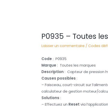
Navigation
des
articles
P0935 – Toutes le
Laisser un commentaire
/
Codes défa
Code
: P0935
Marque
: Toutes les marques
Description
: Capteur de pression hy
Causes possibles
:
– Faisceau, court-circuit sur l’alimen
calculateur de gestion moteur/calcu
Solutions
:
– Effectuez un
Reset
via l’applicati