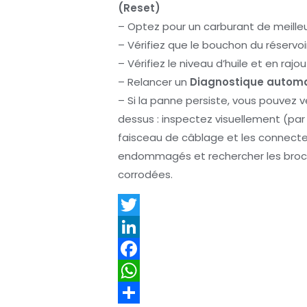
(Reset)
– Optez pour un carburant de meilleu
– Vérifiez que le bouchon du réservoi
– Vérifiez le niveau d’huile et en rajou
– Relancer un
Diagnostique autom
– Si la panne persiste, vous pouvez vé
dessus : inspectez visuellement (pa
faisceau de câblage et les connecte
endommagés et rechercher les broch
corrodées.
T
w
L
i
i
F
t
n
a
W