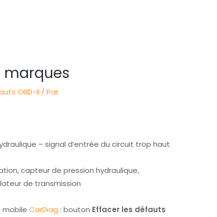
s marques
uts OBD-II
/ Par
draulique – signal d’entrée du circuit trop haut
tation, capteur de pression hydraulique,
lateur de transmission
on mobile
CarDiag
: bouton
Effacer les défauts