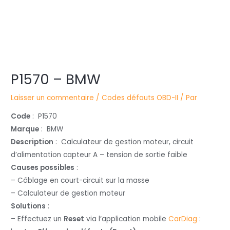
Navigation
P1570 – BMW
des
articles
Laisser un commentaire
/
Codes défauts OBD-II
/ Par
Code
: P1570
Marque
: BMW
Description
: Calculateur de gestion moteur, circuit
d’alimentation capteur A – tension de sortie faible
Causes possibles
:
– Câblage en court-circuit sur la masse
– Calculateur de gestion moteur
Solutions
:
– Effectuez un
Reset
via l’application mobile
CarDiag
: