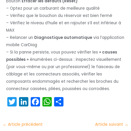
bouton
Effacer les défauts (Reset)
– Optez pour un carburant de meilleure qualité
– Vérifiez que le bouchon du réservoir est bien fermé
– Vérifiez le niveau d’huile et en rajouter s’il est inférieur à
MAX
– Relancer un
Diagnostique automatique
via l’application
mobile CarDiag
– Si la panne persiste, vous pouvez vérifier les
« causes
possibles »
énumérées ci-dessus : inspectez visuellement
(par vous-même ou par un professionnel) le faisceau de
câblage et les connecteurs associés, vérifier les
composants endommagés et rechercher les broches du
connecteur cassées, pliées, poussées ou corrodées.
T
Li
F
W
P
w
n
a
h
ar
itt
k
c
a
t
←
Article précédent
Article suivant
→
er
e
e
ts
a