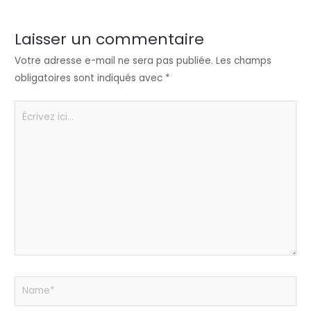
dI
b
A
g
n
o
p
er
Laisser un commentaire
o
p
Votre adresse e-mail ne sera pas publiée.
Les champs
k
obligatoires sont indiqués avec
*
Écrivez
ici…
Name*