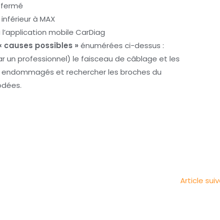
n fermé
t inférieur à MAX
 l’application mobile CarDiag
« causes possibles »
énumérées ci-dessus :
 un professionnel) le faisceau de câblage et les
ts endommagés et rechercher les broches du
odées.
Article sui