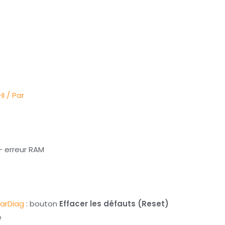
II
/ Par
– erreur RAM
arDiag
: bouton
Effacer les défauts (Reset)
é