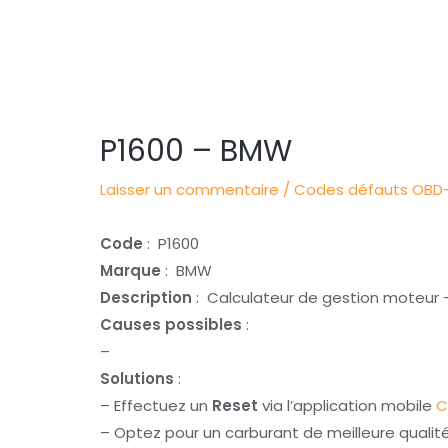
Navigation
des
articles
P1600 – BMW
Laisser un commentaire
/
Codes défauts OBD-
Code
: P1600
Marque
: BMW
Description
: Calculateur de gestion moteur 
Causes possibles
:
–
Solutions
:
– Effectuez un
Reset
via l’application mobile
C
– Optez pour un carburant de meilleure qualit