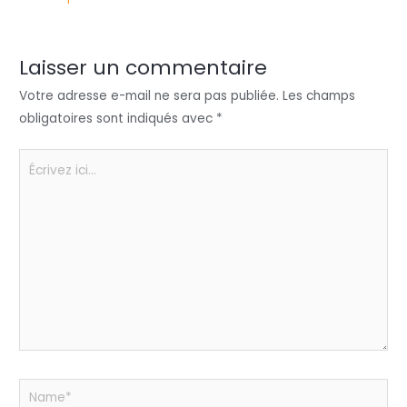
er
e
e
ts
a
dI
b
A
g
n
o
p
er
Laisser un commentaire
o
p
Votre adresse e-mail ne sera pas publiée.
Les champs
k
obligatoires sont indiqués avec
*
Écrivez
ici…
Name*