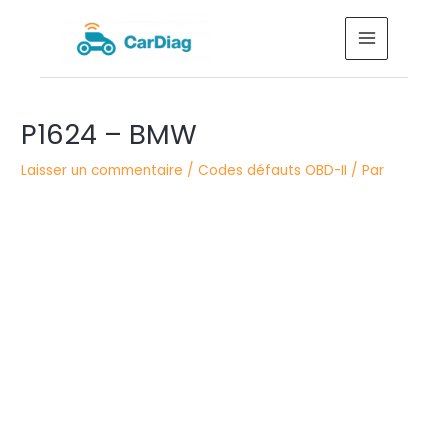
Aller
MAIN
au
MENU
contenu
Navigation
P1624 – BMW
des
articles
Laisser un commentaire
/
Codes défauts OBD-II
/ Par