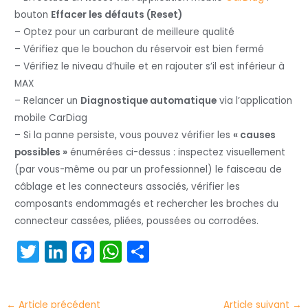
bouton
Effacer les défauts (Reset)
– Optez pour un carburant de meilleure qualité
– Vérifiez que le bouchon du réservoir est bien fermé
– Vérifiez le niveau d’huile et en rajouter s’il est inférieur à
MAX
– Relancer un
Diagnostique automatique
via l’application
mobile CarDiag
– Si la panne persiste, vous pouvez vérifier les
« causes
possibles »
énumérées ci-dessus : inspectez visuellement
(par vous-même ou par un professionnel) le faisceau de
câblage et les connecteurs associés, vérifier les
composants endommagés et rechercher les broches du
connecteur cassées, pliées, poussées ou corrodées.
T
Li
F
W
P
w
n
a
h
ar
itt
k
c
a
t
←
Article précédent
Article suivant
→