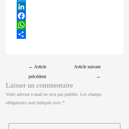
T
w
L
i
i
F
t
n
a
W
t
k
c
h
P
e
e
e
a
a
r
d
b
t
r
Navigation
←
Article
Article suivant
I
o
s
t
des
précédent
→
n
o
A
a
articles
Laisser un commentaire
k
p
g
Votre adresse e-mail ne sera pas publiée.
Les champs
p
e
obligatoires sont indiqués avec
*
r
Écrivez