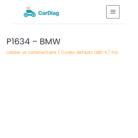
Aller
MAIN
au
MENU
contenu
Navigation
P1634 – BMW
des
articles
Laisser un commentaire
/
Codes défauts OBD-II
/ Par