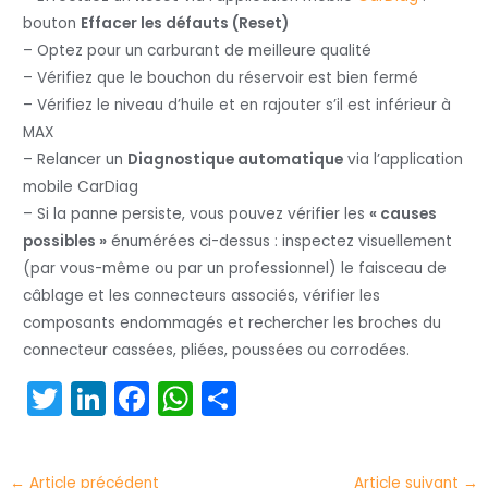
bouton
Effacer les défauts (Reset)
– Optez pour un carburant de meilleure qualité
– Vérifiez que le bouchon du réservoir est bien fermé
– Vérifiez le niveau d’huile et en rajouter s’il est inférieur à
MAX
– Relancer un
Diagnostique automatique
via l’application
mobile CarDiag
– Si la panne persiste, vous pouvez vérifier les
« causes
possibles »
énumérées ci-dessus : inspectez visuellement
(par vous-même ou par un professionnel) le faisceau de
câblage et les connecteurs associés, vérifier les
composants endommagés et rechercher les broches du
connecteur cassées, pliées, poussées ou corrodées.
T
Li
F
W
P
w
n
a
h
ar
itt
k
c
a
t
←
Article précédent
Article suivant
→