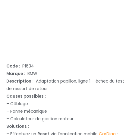
Code
: P1634
Marque
: BMW
Description
: Adaptation papillon, ligne 1 – échec du test
de ressort de retour
Causes possibles
:
– Câblage
– Panne mécanique
– Calculateur de gestion moteur
Solutions
:
– Effectuez un
Reset
via l’application mobile
CarDiag
: