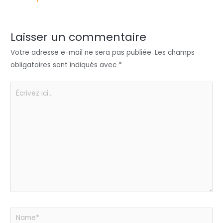
er
e
e
ts
a
dI
b
A
g
n
o
p
er
Laisser un commentaire
o
p
Votre adresse e-mail ne sera pas publiée.
Les champs
k
obligatoires sont indiqués avec
*
Écrivez
ici…
Name*