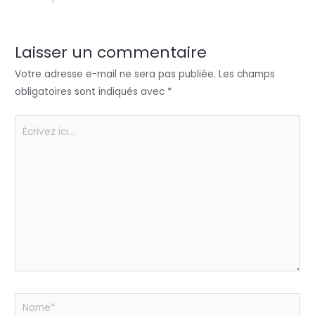
er
e
e
ts
a
dI
b
A
g
n
o
p
er
Laisser un commentaire
o
p
Votre adresse e-mail ne sera pas publiée.
Les champs
k
obligatoires sont indiqués avec
*
Écrivez
ici…
Name*