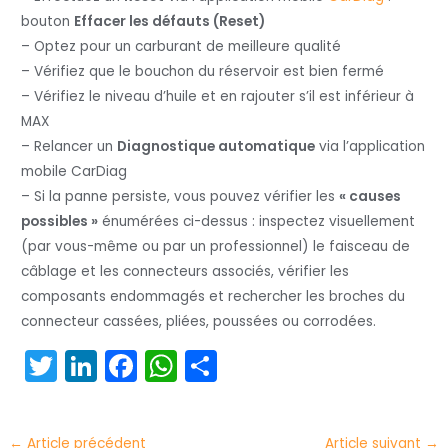
bouton
Effacer les défauts (Reset)
– Optez pour un carburant de meilleure qualité
– Vérifiez que le bouchon du réservoir est bien fermé
– Vérifiez le niveau d’huile et en rajouter s’il est inférieur à
MAX
– Relancer un
Diagnostique automatique
via l’application
mobile CarDiag
– Si la panne persiste, vous pouvez vérifier les
« causes
possibles »
énumérées ci-dessus : inspectez visuellement
(par vous-même ou par un professionnel) le faisceau de
câblage et les connecteurs associés, vérifier les
composants endommagés et rechercher les broches du
connecteur cassées, pliées, poussées ou corrodées.
T
Li
F
W
P
w
n
a
h
ar
itt
k
c
a
t
←
Article précédent
Article suivant
→