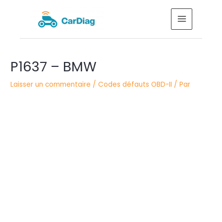
Aller
MAIN
au
MENU
contenu
Navigation
P1637 – BMW
des
articles
Laisser un commentaire
/
Codes défauts OBD-II
/ Par