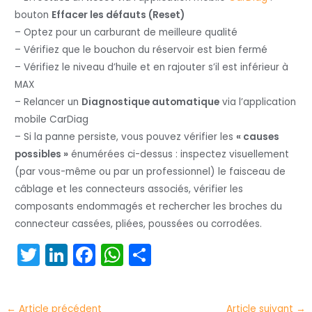
bouton
Effacer les défauts (Reset)
– Optez pour un carburant de meilleure qualité
– Vérifiez que le bouchon du réservoir est bien fermé
– Vérifiez le niveau d’huile et en rajouter s’il est inférieur à
MAX
– Relancer un
Diagnostique automatique
via l’application
mobile CarDiag
– Si la panne persiste, vous pouvez vérifier les
« causes
possibles »
énumérées ci-dessus : inspectez visuellement
(par vous-même ou par un professionnel) le faisceau de
câblage et les connecteurs associés, vérifier les
composants endommagés et rechercher les broches du
connecteur cassées, pliées, poussées ou corrodées.
T
Li
F
W
P
w
n
a
h
ar
itt
k
c
a
t
←
Article précédent
Article suivant
→