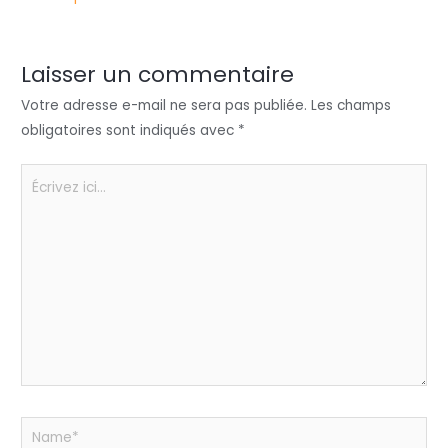
er
e
e
ts
a
dI
b
A
g
n
o
p
er
Laisser un commentaire
o
p
Votre adresse e-mail ne sera pas publiée.
Les champs
k
obligatoires sont indiqués avec
*
Écrivez
ici…
Name*