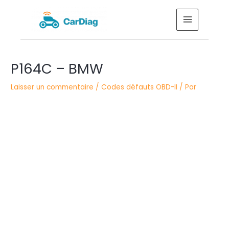
Aller
MAIN
au
MENU
contenu
Navigation
P164C – BMW
des
articles
Laisser un commentaire
/
Codes défauts OBD-II
/ Par