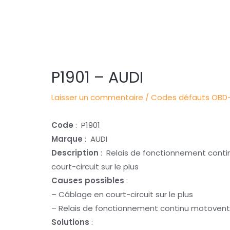
Navigation
des
articles
P1901 – AUDI
Laisser un commentaire
/
Codes défauts OBD-
Code
: P1901
Marque
: AUDI
Description
: Relais de fonctionnement conti
court-circuit sur le plus
Causes possibles
:
– Câblage en court-circuit sur le plus
– Relais de fonctionnement continu motovent
Solutions
: