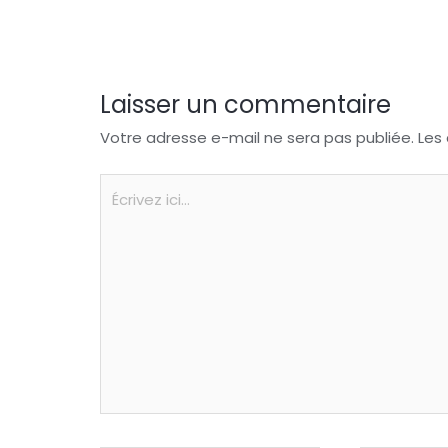
o
p
k
Laisser un commentaire
Votre adresse e-mail ne sera pas publiée.
Les
Écrivez
ici…