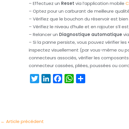
– Effectuez un
Reset
via l’application mobile
C
– Optez pour un carburant de meilleure qualit
– Vérifiez que le bouchon du réservoir est bie
– Vérifiez le niveau d’huile et en rajouter s’il es
– Relancer un
Diagnostique automatique
via
– Si la panne persiste, vous pouvez vérifier les
inspectez visuellement (par vous-même ou par
connecteurs associés, vérifier les composan
connecteur cassées, pliées, poussées ou corr
T
Li
F
W
P
w
n
a
h
ar
itt
k
c
a
t
er
e
e
ts
a
dI
b
A
g
n
o
p
er
←
Article précédent