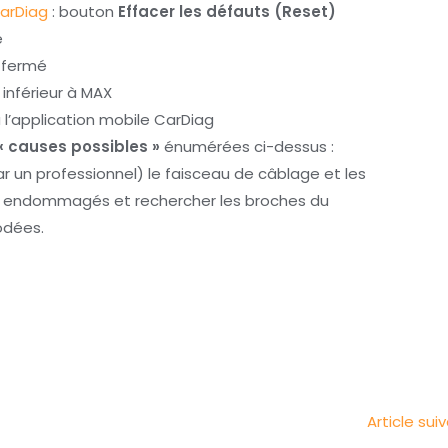
arDiag
: bouton
Effacer les défauts (Reset)
é
n fermé
t inférieur à MAX
 l’application mobile CarDiag
« causes possibles »
énumérées ci-dessus :
 un professionnel) le faisceau de câblage et les
ts endommagés et rechercher les broches du
odées.
Article sui