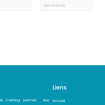
Site
Internet
Liens
bile CarDiag permet aux
Accueil