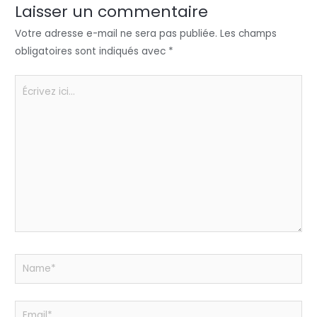
n
o
p
er
Laisser un commentaire
o
p
Votre adresse e-mail ne sera pas publiée.
Les champs
k
obligatoires sont indiqués avec
*
Écrivez
ici…
Name*
Email*