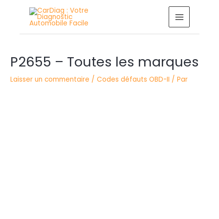
Aller
MAIN
au
MENU
contenu
Navigation
P2655 – Toutes les marques
des
articles
Laisser un commentaire
/
Codes défauts OBD-II
/ Par