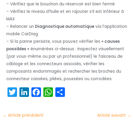
– Vérifiez que le bouchon du réservoir est bien fermé
– Vérifiez le niveau d’huile et en rajouter s’il est inférieur à
MAX
– Relancer un
Diagnostique automatique
via l’application
mobile CarDiag
– Si la panne persiste, vous pouvez vérifier les
« causes
possibles »
énumérées ci-dessus : inspectez visuellement
(par vous-même ou par un professionnel) le faisceau de
câblage et les connecteurs associés, vérifier les
composants endommagés et rechercher les broches du
connecteur cassées, pliées, poussées ou corrodées.
T
Li
F
W
P
w
n
a
h
ar
itt
k
c
a
t
←
Article précédent
Article suivant
→
er
e
e
ts
a
dI
b
A
g