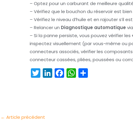
– Optez pour un carburant de meilleure qualit
– Vérifiez que le bouchon du réservoir est bie
– Vérifiez le niveau d’huile et en rajouter s’il es
– Relancer un
Diagnostique automatique
via
– Si la panne persiste, vous pouvez vérifier les
inspectez visuellement (par vous-même ou par
connecteurs associés, vérifier les composan
connecteur cassées, pliées, poussées ou corr
T
Li
F
W
P
w
n
a
h
ar
itt
k
c
a
t
er
e
e
ts
a
dI
b
A
g
n
o
p
er
←
Article précédent
o
p