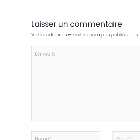
k
Laisser un commentaire
Votre adresse e-mail ne sera pas publiée.
Les
Écrivez
ici…
Name*
Email*