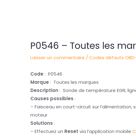
Navigation
des
articles
P0546 – Toutes les ma
Laisser un commentaire
/
Codes défauts OBD-
Code
: P0546
Marque
: Toutes les marques
Description
: Sonde de température EGR, ligne
Causes possibles
:
– Faisceau en court-circuit sur l’alimentation
moteur
Solutions
:
– Effectuez un
Reset
via l’application mobile
C