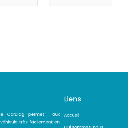
Internet
Liens
bile CarDiag permet aux
Accueil
 véhicule très facilement en
Qui sommes-nous