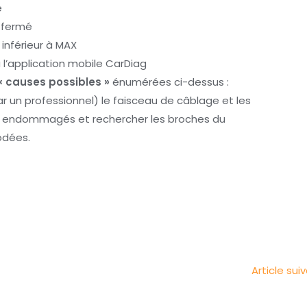
é
n fermé
t inférieur à MAX
 l’application mobile CarDiag
« causes possibles »
énumérées ci-dessus :
 un professionnel) le faisceau de câblage et les
ts endommagés et rechercher les broches du
odées.
Article sui