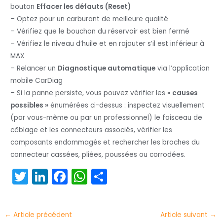
bouton
Effacer les défauts (Reset)
– Optez pour un carburant de meilleure qualité
– Vérifiez que le bouchon du réservoir est bien fermé
– Vérifiez le niveau d’huile et en rajouter s’il est inférieur à
MAX
– Relancer un
Diagnostique automatique
via l’application
mobile CarDiag
– Si la panne persiste, vous pouvez vérifier les
« causes
possibles »
énumérées ci-dessus : inspectez visuellement
(par vous-même ou par un professionnel) le faisceau de
câblage et les connecteurs associés, vérifier les
composants endommagés et rechercher les broches du
connecteur cassées, pliées, poussées ou corrodées.
T
Li
F
W
P
w
n
a
h
ar
itt
k
c
a
t
←
Article précédent
Article suivant
→