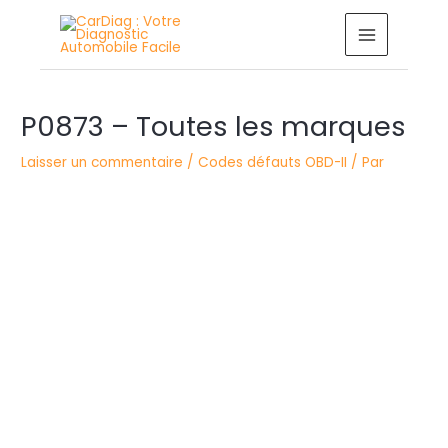
Aller
MAIN
au
MENU
contenu
Navigation
P0873 – Toutes les marques
des
articles
Laisser un commentaire
/
Codes défauts OBD-II
/ Par