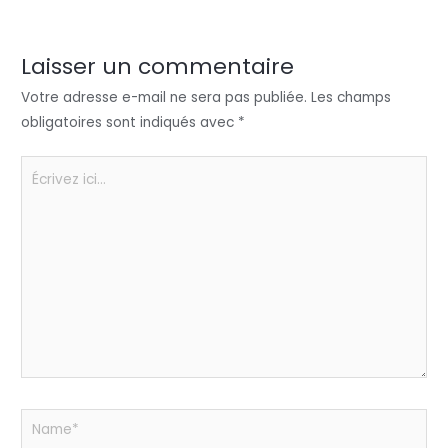
er
e
e
ts
a
dI
b
A
g
n
o
p
er
Laisser un commentaire
o
p
Votre adresse e-mail ne sera pas publiée.
Les champs
k
obligatoires sont indiqués avec
*
Écrivez
ici…
Name*