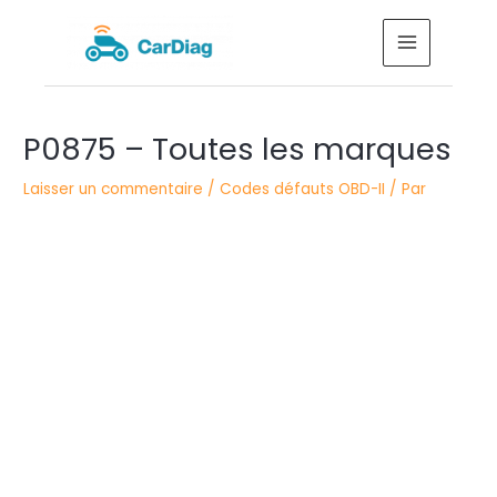
Aller
MAIN
au
MENU
contenu
Navigation
P0875 – Toutes les marques
des
articles
Laisser un commentaire
/
Codes défauts OBD-II
/ Par