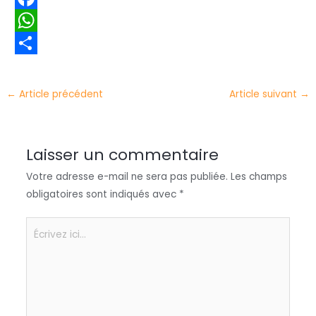
i
i
F
t
n
a
W
t
k
c
h
P
e
e
e
a
a
←
Article précédent
Article suivant
→
r
d
b
t
r
I
o
s
t
Laisser un commentaire
n
o
A
a
Votre adresse e-mail ne sera pas publiée.
Les champs
k
p
g
obligatoires sont indiqués avec
*
p
e
r
Écrivez
ici…