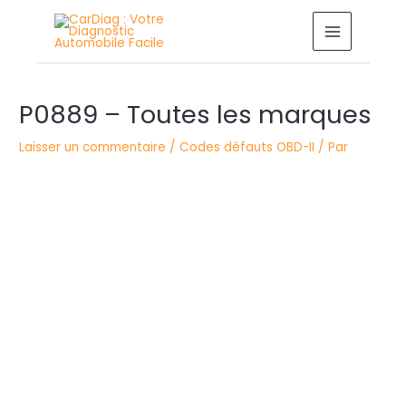
Aller
MAIN
au
MENU
contenu
Navigation
des
P0889 – Toutes les marques
articles
Laisser un commentaire
/
Codes défauts OBD-II
/ Par