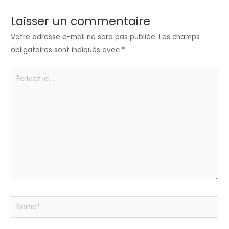
dI
b
A
g
n
o
p
er
Laisser un commentaire
o
p
Votre adresse e-mail ne sera pas publiée.
Les champs
k
obligatoires sont indiqués avec
*
Écrivez
ici…
Name*