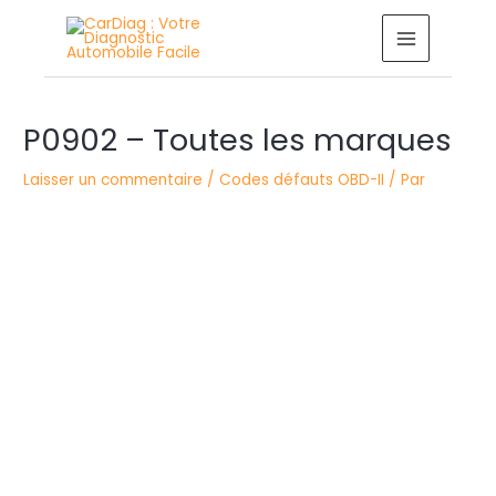
Aller
MAIN
au
MENU
contenu
Navigation
P0902 – Toutes les marques
des
articles
Laisser un commentaire
/
Codes défauts OBD-II
/ Par