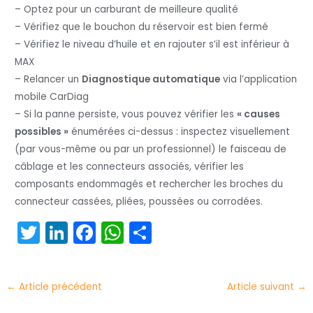
– Optez pour un carburant de meilleure qualité
– Vérifiez que le bouchon du réservoir est bien fermé
– Vérifiez le niveau d’huile et en rajouter s’il est inférieur à
MAX
– Relancer un
Diagnostique automatique
via l’application
mobile CarDiag
– Si la panne persiste, vous pouvez vérifier les
« causes
possibles »
énumérées ci-dessus : inspectez visuellement
(par vous-même ou par un professionnel) le faisceau de
câblage et les connecteurs associés, vérifier les
composants endommagés et rechercher les broches du
connecteur cassées, pliées, poussées ou corrodées.
T
Li
F
W
P
w
n
a
h
ar
itt
k
c
a
t
←
Article précédent
Article suivant
→
er
e
e
ts
a