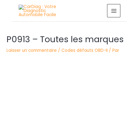
Aller
MAIN
au
MENU
contenu
Navigation
P0913 – Toutes les marques
des
articles
Laisser un commentaire
/
Codes défauts OBD-II
/ Par