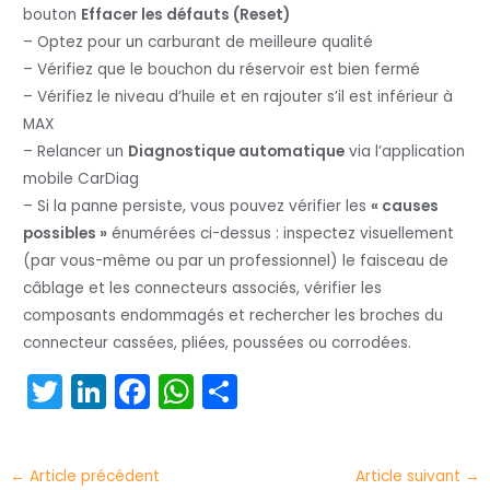
bouton
Effacer les défauts (Reset)
– Optez pour un carburant de meilleure qualité
– Vérifiez que le bouchon du réservoir est bien fermé
– Vérifiez le niveau d’huile et en rajouter s’il est inférieur à
MAX
– Relancer un
Diagnostique automatique
via l’application
mobile CarDiag
– Si la panne persiste, vous pouvez vérifier les
« causes
possibles »
énumérées ci-dessus : inspectez visuellement
(par vous-même ou par un professionnel) le faisceau de
câblage et les connecteurs associés, vérifier les
composants endommagés et rechercher les broches du
connecteur cassées, pliées, poussées ou corrodées.
T
Li
F
W
P
w
n
a
h
ar
itt
k
c
a
t
←
Article précédent
Article suivant
→