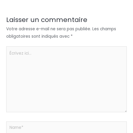
er
e
e
ts
a
dI
b
A
g
n
o
p
er
Laisser un commentaire
o
p
Votre adresse e-mail ne sera pas publiée.
Les champs
k
obligatoires sont indiqués avec
*
Écrivez
ici…
Name*