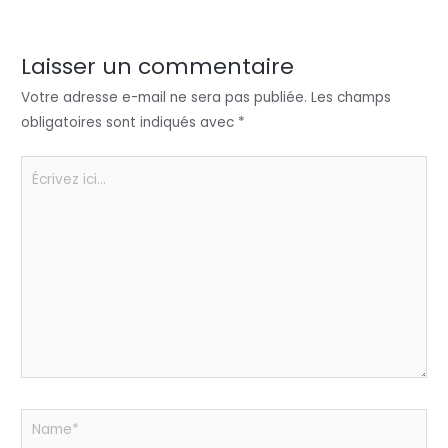
er
e
e
ts
a
dI
b
A
g
n
o
p
er
Laisser un commentaire
o
p
Votre adresse e-mail ne sera pas publiée.
Les champs
k
obligatoires sont indiqués avec
*
Écrivez
ici…
Name*