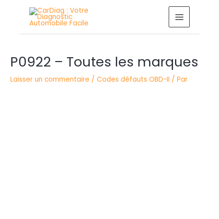
Aller
MAIN
au
MENU
contenu
Navigation
P0922 – Toutes les marques
des
articles
Laisser un commentaire
/
Codes défauts OBD-II
/ Par