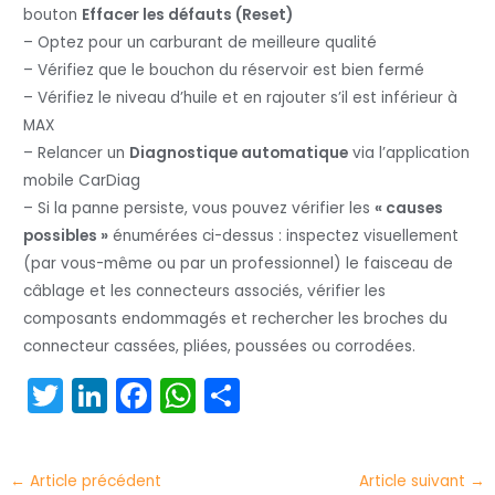
bouton
Effacer les défauts (Reset)
– Optez pour un carburant de meilleure qualité
– Vérifiez que le bouchon du réservoir est bien fermé
– Vérifiez le niveau d’huile et en rajouter s’il est inférieur à
MAX
– Relancer un
Diagnostique automatique
via l’application
mobile CarDiag
– Si la panne persiste, vous pouvez vérifier les
« causes
possibles »
énumérées ci-dessus : inspectez visuellement
(par vous-même ou par un professionnel) le faisceau de
câblage et les connecteurs associés, vérifier les
composants endommagés et rechercher les broches du
connecteur cassées, pliées, poussées ou corrodées.
T
Li
F
W
P
w
n
a
h
ar
itt
k
c
a
t
←
Article précédent
Article suivant
→