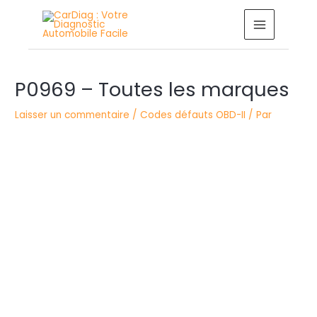
Aller
MAIN
au
MENU
contenu
Navigation
P0969 – Toutes les marques
des
articles
Laisser un commentaire
/
Codes défauts OBD-II
/ Par