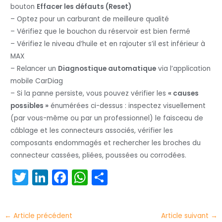
bouton
Effacer les défauts (Reset)
– Optez pour un carburant de meilleure qualité
– Vérifiez que le bouchon du réservoir est bien fermé
– Vérifiez le niveau d’huile et en rajouter s’il est inférieur à
MAX
– Relancer un
Diagnostique automatique
via l’application
mobile CarDiag
– Si la panne persiste, vous pouvez vérifier les
« causes
possibles »
énumérées ci-dessus : inspectez visuellement
(par vous-même ou par un professionnel) le faisceau de
câblage et les connecteurs associés, vérifier les
composants endommagés et rechercher les broches du
connecteur cassées, pliées, poussées ou corrodées.
T
Li
F
W
P
w
n
a
h
ar
itt
k
c
a
t
←
Article précédent
Article suivant
→