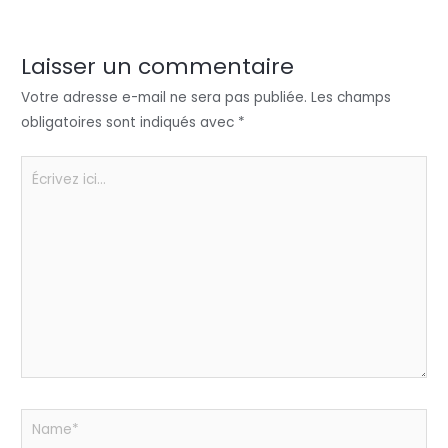
er
e
e
ts
a
dI
b
A
g
n
o
p
er
Laisser un commentaire
o
p
Votre adresse e-mail ne sera pas publiée.
Les champs
k
obligatoires sont indiqués avec
*
Écrivez
ici…
Name*