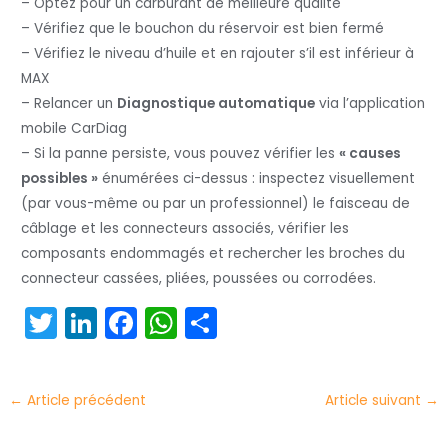
– Optez pour un carburant de meilleure qualité
– Vérifiez que le bouchon du réservoir est bien fermé
– Vérifiez le niveau d’huile et en rajouter s’il est inférieur à
MAX
– Relancer un
Diagnostique automatique
via l’application
mobile CarDiag
– Si la panne persiste, vous pouvez vérifier les
« causes
possibles »
énumérées ci-dessus : inspectez visuellement
(par vous-même ou par un professionnel) le faisceau de
câblage et les connecteurs associés, vérifier les
composants endommagés et rechercher les broches du
connecteur cassées, pliées, poussées ou corrodées.
T
Li
F
W
P
w
n
a
h
ar
itt
k
c
a
t
←
Article précédent
Article suivant
→
er
e
e
ts
a