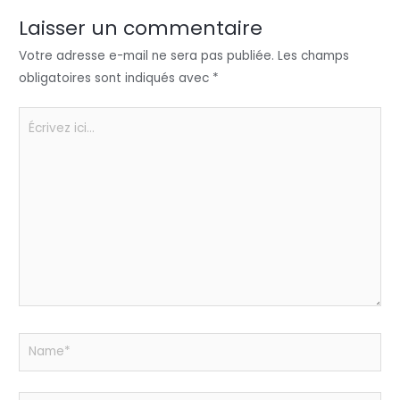
dI
b
A
g
n
o
p
er
Laisser un commentaire
o
p
Votre adresse e-mail ne sera pas publiée.
Les champs
k
obligatoires sont indiqués avec
*
Écrivez
ici…
Name*