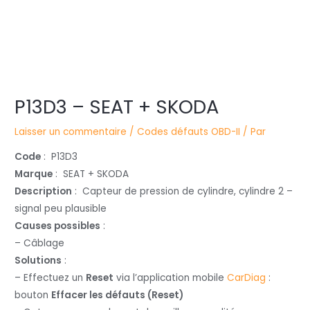
Navigation
P13D3 – SEAT + SKODA
des
articles
Laisser un commentaire
/
Codes défauts OBD-II
/ Par
Code
: P13D3
Marque
: SEAT + SKODA
Description
: Capteur de pression de cylindre, cylindre 2 –
signal peu plausible
Causes possibles
:
– Câblage
Solutions
:
– Effectuez un
Reset
via l’application mobile
CarDiag
:
bouton
Effacer les défauts (Reset)