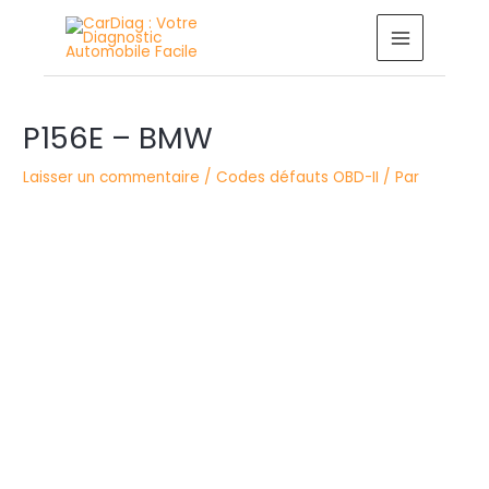
Aller
MAIN
au
MENU
contenu
Navigation
P156E – BMW
des
articles
Laisser un commentaire
/
Codes défauts OBD-II
/ Par