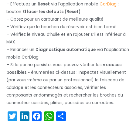
– Effectuez un
Reset
via l’application mobile
CarDiag
:
bouton
Effacer les défauts (Reset)
– Optez pour un carburant de meilleure qualité
– Vérifiez que le bouchon du réservoir est bien fermé
– Vérifiez le niveau d’huile et en rajouter s’il est inférieur à
MAX
– Relancer un
Diagnostique automatique
via l’application
mobile CarDiag
– Si la panne persiste, vous pouvez vérifier les
« causes
possibles »
énumérées ci-dessus : inspectez visuellement
(par vous-même ou par un professionnel) le faisceau de
câblage et les connecteurs associés, vérifier les
composants endommagés et rechercher les broches du
connecteur cassées, pliées, poussées ou corrodées.
T
Li
F
W
P
w
n
a
h
ar
itt
k
c
a
t