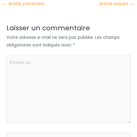
←
Article précédent
Article suivant
→
er
e
e
ts
a
dI
b
A
g
n
o
p
er
Laisser un commentaire
o
p
Votre adresse e-mail ne sera pas publiée.
Les champs
k
obligatoires sont indiqués avec
*
Écrivez
ici…
Name*