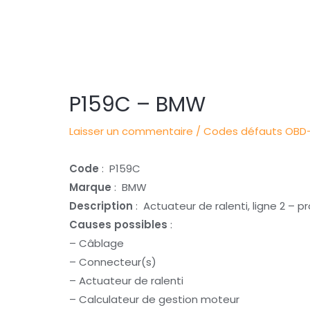
Navigation
des
articles
P159C – BMW
Laisser un commentaire
/
Codes défauts OBD-
Code
: P159C
Marque
: BMW
Description
: Actuateur de ralenti, ligne 2 – 
Causes possibles
:
– Câblage
– Connecteur(s)
– Actuateur de ralenti
– Calculateur de gestion moteur