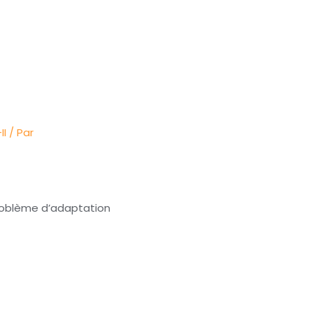
II
/ Par
problème d’adaptation