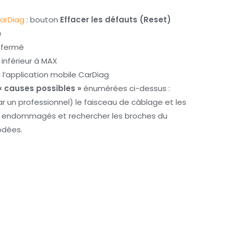
arDiag
: bouton
Effacer les défauts (Reset)
é
n fermé
t inférieur à MAX
 l’application mobile CarDiag
« causes possibles »
énumérées ci-dessus :
 un professionnel) le faisceau de câblage et les
ts endommagés et rechercher les broches du
odées.