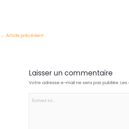
t
k
c
h
P
e
e
e
a
a
r
d
b
t
r
I
o
s
t
←
Article précédent
n
o
A
a
k
p
g
p
e
r
Laisser un commentaire
Votre adresse e-mail ne sera pas publiée.
Les
Écrivez
ici…