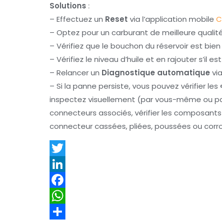
Solutions
:
– Effectuez un
Reset
via l’application mobile
C
– Optez pour un carburant de meilleure qualit
– Vérifiez que le bouchon du réservoir est bie
– Vérifiez le niveau d’huile et en rajouter s’il es
– Relancer un
Diagnostique automatique
via
– Si la panne persiste, vous pouvez vérifier les
inspectez visuellement (par vous-même ou par
connecteurs associés, vérifier les composan
connecteur cassées, pliées, poussées ou corr
T
w
L
i
i
F
t
n
a
W