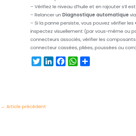
– Vérifiez le niveau d’huile et en rajouter s’il es
– Relancer un
Diagnostique automatique
via
– Si la panne persiste, vous pouvez vérifier les
inspectez visuellement (par vous-même ou par
connecteurs associés, vérifier les composan
connecteur cassées, pliées, poussées ou corr
T
Li
F
W
P
w
n
a
h
ar
itt
k
c
a
t
er
e
e
ts
a
dI
b
A
g
n
o
p
er
←
Article précédent
o
p
k