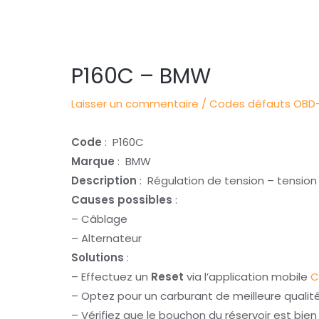
Navigation
des
articles
P160C – BMW
Laisser un commentaire
/
Codes défauts OBD-
Code
: P160C
Marque
: BMW
Description
: Régulation de tension – tensio
Causes possibles
:
– Câblage
– Alternateur
Solutions
:
– Effectuez un
Reset
via l’application mobile
C
– Optez pour un carburant de meilleure qualit
– Vérifiez que le bouchon du réservoir est bie