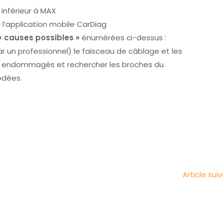
t inférieur à MAX
 l’application mobile CarDiag
« causes possibles »
énumérées ci-dessus :
 un professionnel) le faisceau de câblage et les
ts endommagés et rechercher les broches du
odées.
Article sui