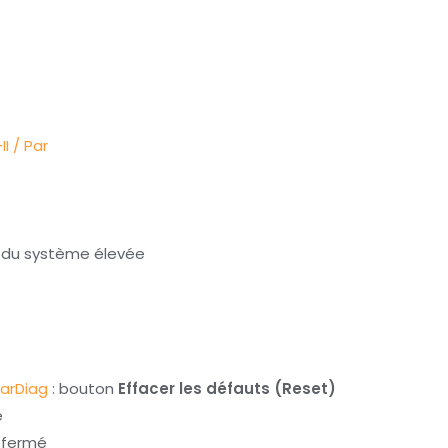
II
/ Par
n du système élevée
arDiag
: bouton
Effacer les défauts (Reset)
é
n fermé