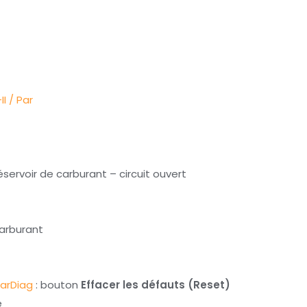
II
/ Par
éservoir de carburant – circuit ouvert
carburant
arDiag
: bouton
Effacer les défauts (Reset)
é