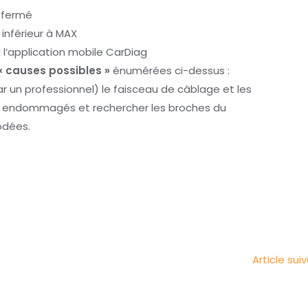
n fermé
t inférieur à MAX
 l’application mobile CarDiag
« causes possibles »
énumérées ci-dessus :
 un professionnel) le faisceau de câblage et les
ts endommagés et rechercher les broches du
odées.
Article sui