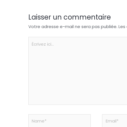
k
Laisser un commentaire
Votre adresse e-mail ne sera pas publiée.
Les
Écrivez
ici…
Name*
Email*