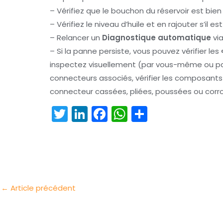
– Vérifiez que le bouchon du réservoir est bie
– Vérifiez le niveau d’huile et en rajouter s’il es
– Relancer un
Diagnostique automatique
via
– Si la panne persiste, vous pouvez vérifier les
inspectez visuellement (par vous-même ou par
connecteurs associés, vérifier les composan
connecteur cassées, pliées, poussées ou corr
T
Li
F
W
P
w
n
a
h
ar
itt
k
c
a
t
er
e
e
ts
a
dI
b
A
g
n
o
p
er
←
Article précédent
o
p