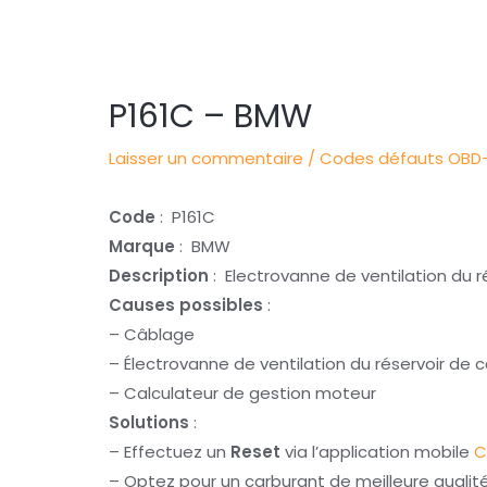
Navigation
des
articles
P161C – BMW
Laisser un commentaire
/
Codes défauts OBD-
Code
: P161C
Marque
: BMW
Description
: Electrovanne de ventilation du r
Causes possibles
:
– Câblage
– Électrovanne de ventilation du réservoir de 
– Calculateur de gestion moteur
Solutions
:
– Effectuez un
Reset
via l’application mobile
C
– Optez pour un carburant de meilleure qualit