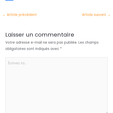
t
k
c
h
P
e
e
e
a
a
←
Article précédent
Article suivant
→
r
d
b
t
r
I
o
s
t
Laisser un commentaire
n
o
A
a
Votre adresse e-mail ne sera pas publiée.
Les champs
k
p
g
obligatoires sont indiqués avec
*
p
e
Écrivez
r
ici…