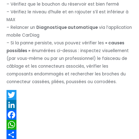
– Vérifiez que le bouchon du réservoir est bien fermé
– Vérifiez le niveau d’huile et en rajouter s’il est inférieur à
MAX
– Relancer un
Diagnostique automatique
via l’application
mobile CarDiag
– Si la panne persiste, vous pouvez vérifier les
« causes
possibles »
énumérées ci-dessus : inspectez visuellement
(par vous-même ou par un professionnel) le faisceau de
câblage et les connecteurs associés, vérifier les
composants endommagés et rechercher les broches du
connecteur cassées, pliées, poussées ou corrodées.
T
w
L
i
i
F
t
n
a
W