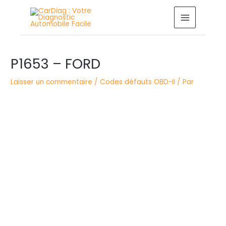
Aller
MAIN
au
MENU
contenu
Navigation
P1653 – FORD
des
articles
Laisser un commentaire
/
Codes défauts OBD-II
/ Par