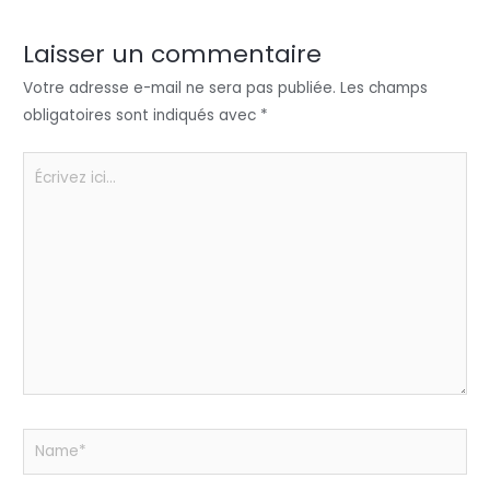
dI
b
A
g
n
o
p
er
Laisser un commentaire
o
p
Votre adresse e-mail ne sera pas publiée.
Les champs
k
obligatoires sont indiqués avec
*
Écrivez
ici…
Name*