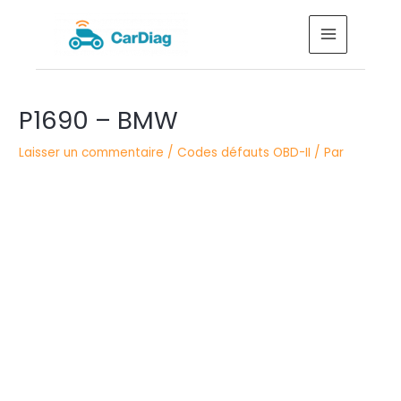
Aller
MAIN
au
MENU
contenu
Navigation
P1690 – BMW
des
articles
Laisser un commentaire
/
Codes défauts OBD-II
/ Par