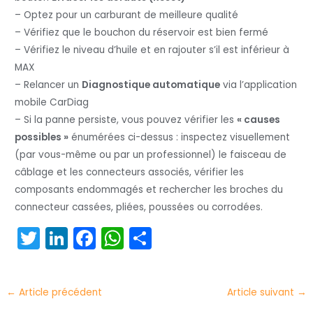
– Optez pour un carburant de meilleure qualité
– Vérifiez que le bouchon du réservoir est bien fermé
– Vérifiez le niveau d’huile et en rajouter s’il est inférieur à
MAX
– Relancer un
Diagnostique automatique
via l’application
mobile CarDiag
– Si la panne persiste, vous pouvez vérifier les
« causes
possibles »
énumérées ci-dessus : inspectez visuellement
(par vous-même ou par un professionnel) le faisceau de
câblage et les connecteurs associés, vérifier les
composants endommagés et rechercher les broches du
connecteur cassées, pliées, poussées ou corrodées.
T
Li
F
W
P
w
n
a
h
ar
itt
k
c
a
t
←
Article précédent
Article suivant
→
er
e
e
ts
a