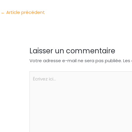
I
o
s
t
←
Article précédent
n
o
A
a
k
p
g
p
e
r
Laisser un commentaire
Votre adresse e-mail ne sera pas publiée.
Les
Écrivez
ici…