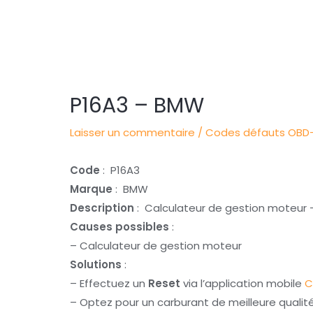
Navigation
des
articles
P16A3 – BMW
Laisser un commentaire
/
Codes défauts OBD-
Code
: P16A3
Marque
: BMW
Description
: Calculateur de gestion moteur –
Causes possibles
:
– Calculateur de gestion moteur
Solutions
:
– Effectuez un
Reset
via l’application mobile
C
– Optez pour un carburant de meilleure qualit