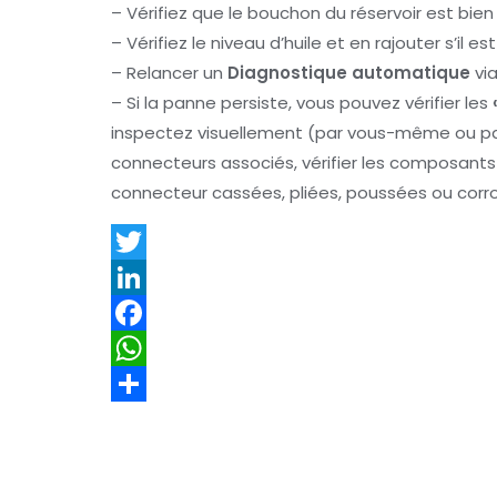
– Vérifiez que le bouchon du réservoir est bie
– Vérifiez le niveau d’huile et en rajouter s’il es
– Relancer un
Diagnostique automatique
via
– Si la panne persiste, vous pouvez vérifier les
inspectez visuellement (par vous-même ou par
connecteurs associés, vérifier les composan
connecteur cassées, pliées, poussées ou corr
T
w
L
i
i
F
t
n
a
W
t
k
c
h
P
e
e
e
a
a
r
d
b
t
r