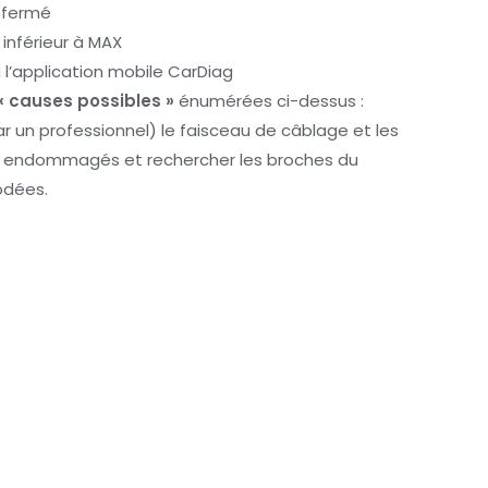
n fermé
t inférieur à MAX
 l’application mobile CarDiag
« causes possibles »
énumérées ci-dessus :
 un professionnel) le faisceau de câblage et les
ts endommagés et rechercher les broches du
odées.