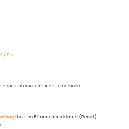
II
/ Par
 panne interne, erreur de la mémoire
arDiag
: bouton
Effacer les défauts (Reset)
é