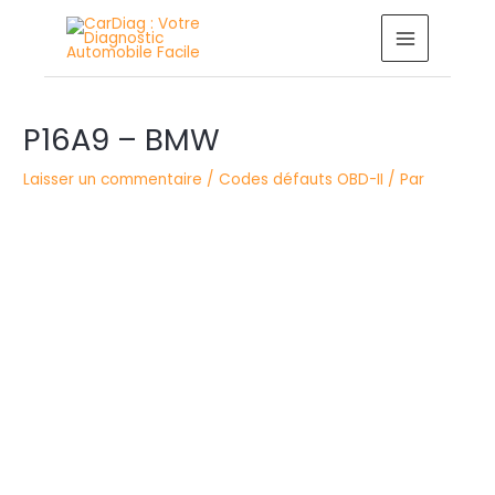
Aller
MAIN
au
MENU
contenu
Navigation
P16A9 – BMW
des
articles
Laisser un commentaire
/
Codes défauts OBD-II
/ Par