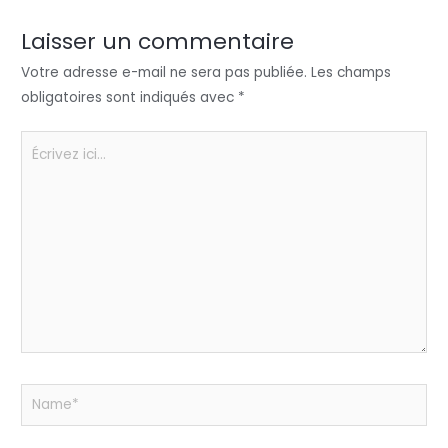
dI
b
A
g
n
o
p
er
Laisser un commentaire
o
p
Votre adresse e-mail ne sera pas publiée.
Les champs
k
obligatoires sont indiqués avec
*
Écrivez
ici…
Name*