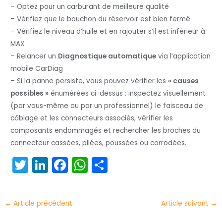
– Optez pour un carburant de meilleure qualité
– Vérifiez que le bouchon du réservoir est bien fermé
– Vérifiez le niveau d’huile et en rajouter s’il est inférieur à
MAX
– Relancer un
Diagnostique automatique
via l’application
mobile CarDiag
– Si la panne persiste, vous pouvez vérifier les
« causes
possibles »
énumérées ci-dessus : inspectez visuellement
(par vous-même ou par un professionnel) le faisceau de
câblage et les connecteurs associés, vérifier les
composants endommagés et rechercher les broches du
connecteur cassées, pliées, poussées ou corrodées.
T
Li
F
W
P
w
n
a
h
ar
itt
k
c
a
t
←
Article précédent
Article suivant
→
er
e
e
ts
a