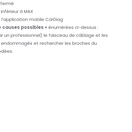
n fermé
t inférieur à MAX
 l’application mobile CarDiag
« causes possibles »
énumérées ci-dessus :
 un professionnel) le faisceau de câblage et les
ts endommagés et rechercher les broches du
odées.