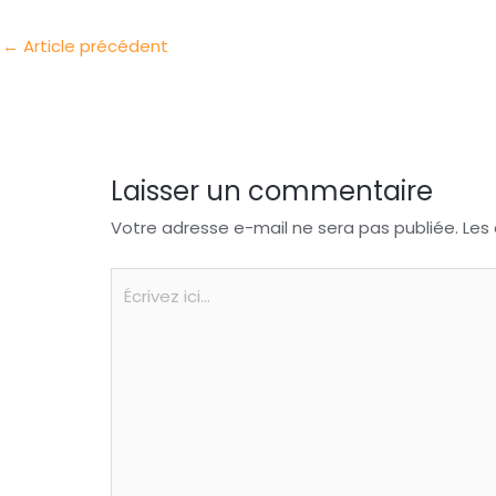
I
o
s
t
←
Article précédent
n
o
A
a
k
p
g
p
e
r
Laisser un commentaire
Votre adresse e-mail ne sera pas publiée.
Les
Écrivez
ici…