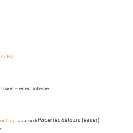
II
/ Par
ission – erreur interne
arDiag
: bouton
Effacer les défauts (Reset)
é