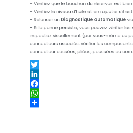
– Vérifiez que le bouchon du réservoir est bie
– Vérifiez le niveau d’huile et en rajouter s’il es
– Relancer un
Diagnostique automatique
via
– Si la panne persiste, vous pouvez vérifier les
inspectez visuellement (par vous-même ou par
connecteurs associés, vérifier les composan
connecteur cassées, pliées, poussées ou corr
T
w
L
i
i
F
t
n
a
W
t
k
c
h
P
e
e
e
a
a
r
d
b
t
r