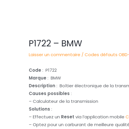
Navigation
des
articles
P1722 – BMW
Laisser un commentaire
/
Codes défauts OBD-
Code
: P1722
Marque
: BMW
Description
: Boîtier électronique de la transm
Causes possibles
:
– Calculateur de la transmission
Solutions
:
– Effectuez un
Reset
via l’application mobile
C
– Optez pour un carburant de meilleure qualit