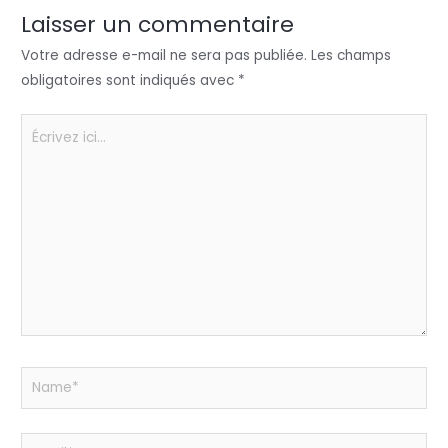
n
o
p
er
Laisser un commentaire
o
p
Votre adresse e-mail ne sera pas publiée.
Les champs
k
obligatoires sont indiqués avec
*
Écrivez
ici…
Name*
Email*