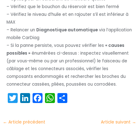
– Vérifiez que le bouchon du réservoir est bien fermé
– Vérifiez le niveau d’huile et en rajouter s’il est inférieur à
MAX
– Relancer un
Diagnostique automatique
via l’application
mobile CarDiag
– Si la panne persiste, vous pouvez vérifier les
« causes
possibles »
énumérées ci-dessus : inspectez visuellement
(par vous-même ou par un professionnel) le faisceau de
câblage et les connecteurs associés, vérifier les
composants endommagés et rechercher les broches du
connecteur cassées, pliées, poussées ou corrodées.
T
Li
F
W
P
w
n
a
h
ar
itt
k
c
a
t
←
Article précédent
Article suivant
→
er
e
e
ts
a
dI
b
A
g