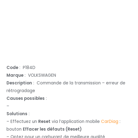
Code
: P184D
Marque
: VOLKSWAGEN
Description
: Commande de la transmission – erreur de
rétrogradage
Causes possibles
:
–
Solutions
:
– Effectuez un
Reset
via l’application mobile
CarDiag
:
bouton
Effacer les défauts (Reset)
– Optez pour un carburant de meilleure qualité