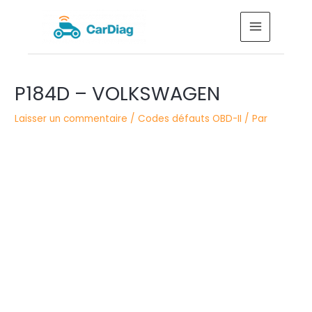
Aller
MAIN
au
MENU
contenu
Navigation
P184D – VOLKSWAGEN
des
articles
Laisser un commentaire
/
Codes défauts OBD-II
/ Par