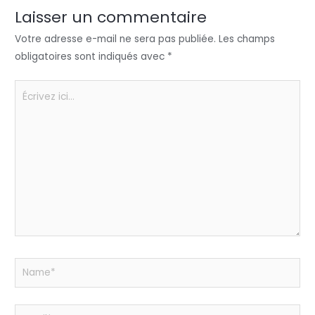
n
o
p
er
Laisser un commentaire
o
p
Votre adresse e-mail ne sera pas publiée.
Les champs
k
obligatoires sont indiqués avec
*
Écrivez
ici…
Name*
Email*