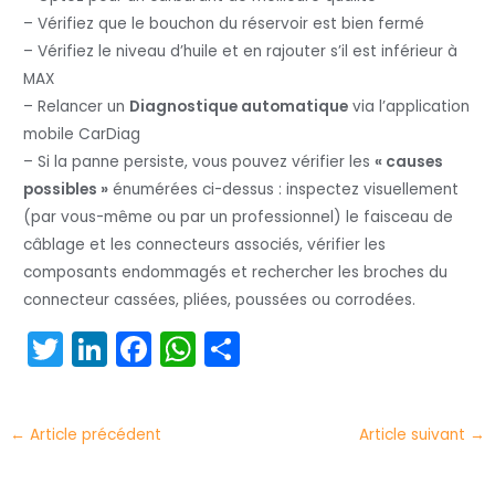
– Vérifiez que le bouchon du réservoir est bien fermé
– Vérifiez le niveau d’huile et en rajouter s’il est inférieur à
MAX
– Relancer un
Diagnostique automatique
via l’application
mobile CarDiag
– Si la panne persiste, vous pouvez vérifier les
« causes
possibles »
énumérées ci-dessus : inspectez visuellement
(par vous-même ou par un professionnel) le faisceau de
câblage et les connecteurs associés, vérifier les
composants endommagés et rechercher les broches du
connecteur cassées, pliées, poussées ou corrodées.
T
Li
F
W
P
w
n
a
h
ar
itt
k
c
a
t
←
Article précédent
Article suivant
→
er
e
e
ts
a
dI
b
A
g