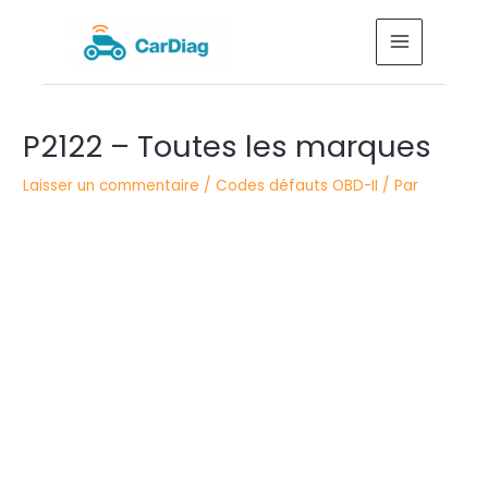
Aller
MAIN
au
MENU
contenu
Navigation
P2122 – Toutes les marques
des
articles
Laisser un commentaire
/
Codes défauts OBD-II
/ Par