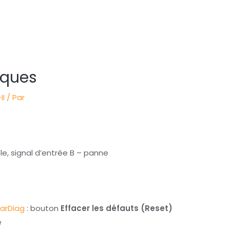
rques
II
/ Par
, signal d’entrée B – panne
arDiag
: bouton
Effacer les défauts (Reset)
é