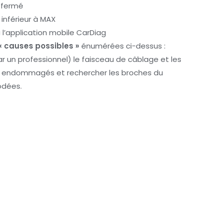
n fermé
t inférieur à MAX
 l’application mobile CarDiag
« causes possibles »
énumérées ci-dessus :
 un professionnel) le faisceau de câblage et les
ts endommagés et rechercher les broches du
odées.