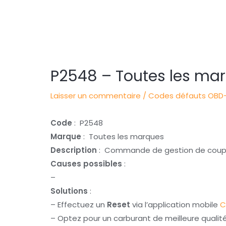
Navigation
des
articles
P2548 – Toutes les ma
Laisser un commentaire
/
Codes défauts OBD-
Code
: P2548
Marque
: Toutes les marques
Description
: Commande de gestion de couple
Causes possibles
:
–
Solutions
:
– Effectuez un
Reset
via l’application mobile
C
– Optez pour un carburant de meilleure qualit