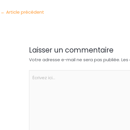
I
o
s
t
←
Article précédent
n
o
A
a
k
p
g
p
e
r
Laisser un commentaire
Votre adresse e-mail ne sera pas publiée.
Les
Écrivez
ici…