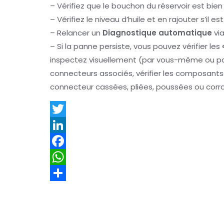
– Vérifiez que le bouchon du réservoir est bie
– Vérifiez le niveau d’huile et en rajouter s’il es
– Relancer un
Diagnostique automatique
via
– Si la panne persiste, vous pouvez vérifier les
inspectez visuellement (par vous-même ou par
connecteurs associés, vérifier les composan
connecteur cassées, pliées, poussées ou corr
T
w
L
i
i
F
t
n
a
W
t
k
c
h
P
e
e
e
a
a
r
d
b
t
r