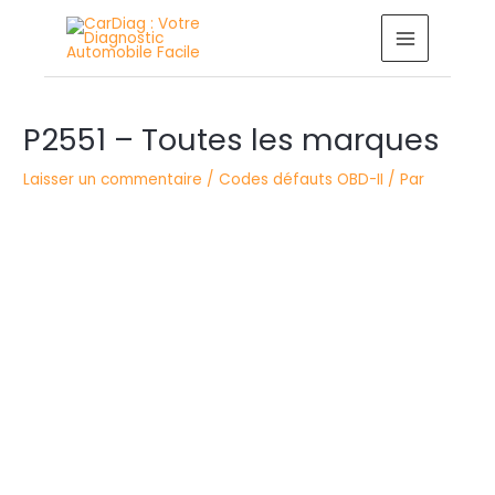
Aller
MAIN
au
MENU
contenu
Navigation
P2551 – Toutes les marques
des
articles
Laisser un commentaire
/
Codes défauts OBD-II
/ Par