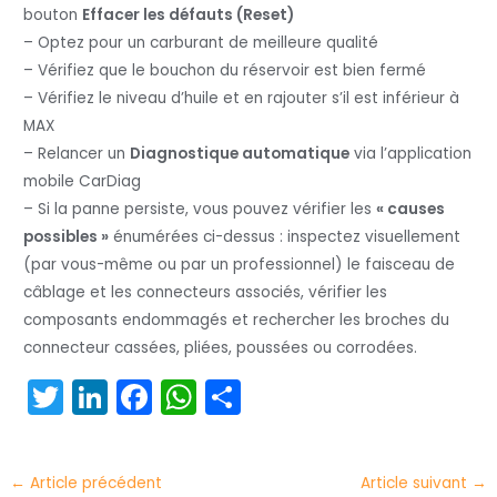
bouton
Effacer les défauts (Reset)
– Optez pour un carburant de meilleure qualité
– Vérifiez que le bouchon du réservoir est bien fermé
– Vérifiez le niveau d’huile et en rajouter s’il est inférieur à
MAX
– Relancer un
Diagnostique automatique
via l’application
mobile CarDiag
– Si la panne persiste, vous pouvez vérifier les
« causes
possibles »
énumérées ci-dessus : inspectez visuellement
(par vous-même ou par un professionnel) le faisceau de
câblage et les connecteurs associés, vérifier les
composants endommagés et rechercher les broches du
connecteur cassées, pliées, poussées ou corrodées.
T
Li
F
W
P
w
n
a
h
ar
itt
k
c
a
t
←
Article précédent
Article suivant
→