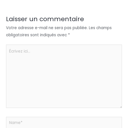
er
e
e
ts
a
dI
b
A
g
n
o
p
er
Laisser un commentaire
o
p
Votre adresse e-mail ne sera pas publiée.
Les champs
k
obligatoires sont indiqués avec
*
Écrivez
ici…
Name*