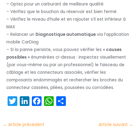
– Optez pour un carburant de meilleure qualité
– Vérifiez que le bouchon du réservoir est bien fermé
– Vérifiez le niveau d’huile et en rajouter s’il est inférieur à
MAX
– Relancer un
Diagnostique automatique
via l’application
mobile CarDiag
– Si la panne persiste, vous pouvez vérifier les
« causes
possibles »
énumérées ci-dessus : inspectez visuellement
(par vous-même ou par un professionnel) le faisceau de
câblage et les connecteurs associés, vérifier les
composants endommagés et rechercher les broches du
connecteur cassées, pliées, poussées ou corrodées.
T
Li
F
W
P
w
n
a
h
ar
itt
k
c
a
t
←
Article précédent
Article suivant
→
er
e
e
ts
a