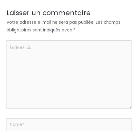
dI
b
A
g
n
o
p
er
Laisser un commentaire
o
p
Votre adresse e-mail ne sera pas publiée.
Les champs
k
obligatoires sont indiqués avec
*
Écrivez
ici…
Name*