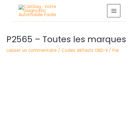
Aller
MAIN
au
MENU
contenu
Navigation
P2565 – Toutes les marques
des
articles
Laisser un commentaire
/
Codes défauts OBD-II
/ Par