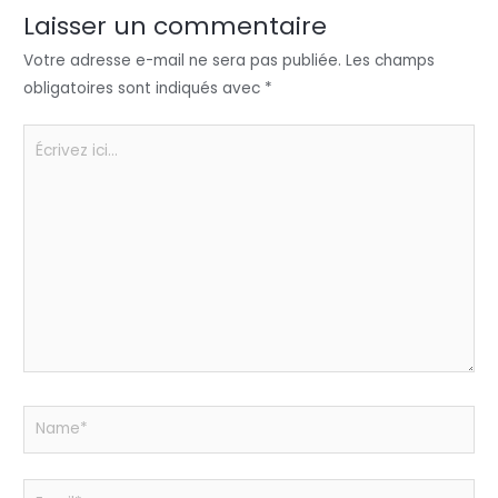
n
o
p
er
Laisser un commentaire
o
p
Votre adresse e-mail ne sera pas publiée.
Les champs
k
obligatoires sont indiqués avec
*
Écrivez
ici…
Name*
Email*