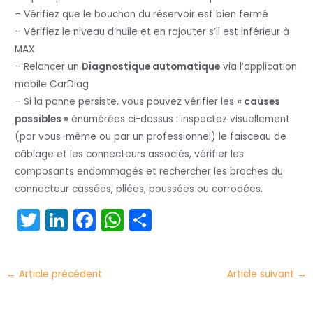
– Vérifiez que le bouchon du réservoir est bien fermé
– Vérifiez le niveau d’huile et en rajouter s’il est inférieur à
MAX
– Relancer un
Diagnostique automatique
via l’application
mobile CarDiag
– Si la panne persiste, vous pouvez vérifier les
« causes
possibles »
énumérées ci-dessus : inspectez visuellement
(par vous-même ou par un professionnel) le faisceau de
câblage et les connecteurs associés, vérifier les
composants endommagés et rechercher les broches du
connecteur cassées, pliées, poussées ou corrodées.
T
Li
F
W
P
w
n
a
h
ar
itt
k
c
a
t
←
Article précédent
Article suivant
→
er
e
e
ts
a
dI
b
A
g