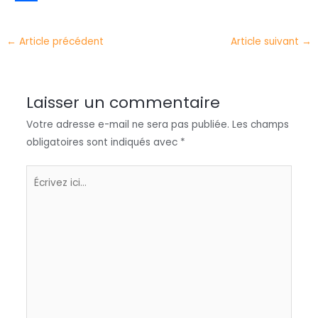
t
k
c
h
P
e
e
e
a
a
←
Article précédent
Article suivant
→
r
d
b
t
r
I
o
s
t
Laisser un commentaire
n
o
A
a
Votre adresse e-mail ne sera pas publiée.
Les champs
k
p
g
obligatoires sont indiqués avec
*
p
e
r
Écrivez
ici…