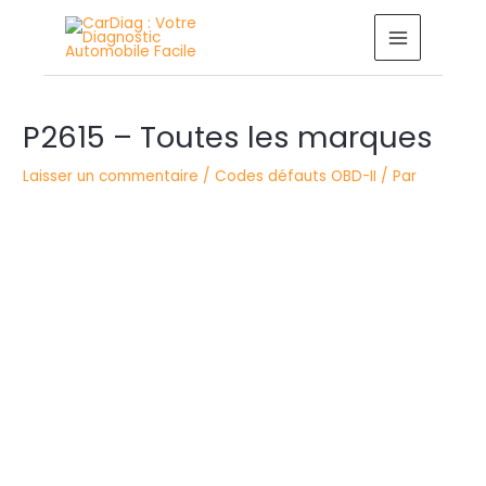
Aller
MAIN
au
MENU
contenu
Navigation
des
P2615 – Toutes les marques
articles
Laisser un commentaire
/
Codes défauts OBD-II
/ Par