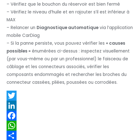
– Vérifiez que le bouchon du réservoir est bien fermé
– Vérifiez le niveau d’huile et en rajouter s’il est inférieur à
MAX
– Relancer un
Diagnostique automatique
via l’application
mobile CarDiag
– Si la panne persiste, vous pouvez vérifier les
« causes
possibles »
énumérées ci-dessus : inspectez visuellement
(par vous-même ou par un professionnel) le faisceau de
câblage et les connecteurs associés, vérifier les
composants endommagés et rechercher les broches du
connecteur cassées, pliées, poussées ou corrodées.
T
w
L
i
i
F
t
n
a
W