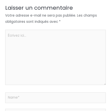
dI
b
A
g
n
o
p
er
Laisser un commentaire
o
p
Votre adresse e-mail ne sera pas publiée.
Les champs
k
obligatoires sont indiqués avec
*
Écrivez
ici…
Name*