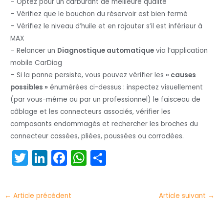
– Optez pour un carburant de meilleure qualité
– Vérifiez que le bouchon du réservoir est bien fermé
– Vérifiez le niveau d’huile et en rajouter s’il est inférieur à
MAX
– Relancer un
Diagnostique automatique
via l’application
mobile CarDiag
– Si la panne persiste, vous pouvez vérifier les
« causes
possibles »
énumérées ci-dessus : inspectez visuellement
(par vous-même ou par un professionnel) le faisceau de
câblage et les connecteurs associés, vérifier les
composants endommagés et rechercher les broches du
connecteur cassées, pliées, poussées ou corrodées.
T
Li
F
W
P
w
n
a
h
ar
itt
k
c
a
t
←
Article précédent
Article suivant
→
er
e
e
ts
a