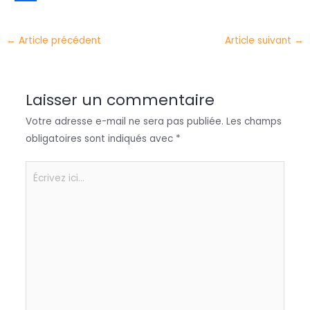
t
k
c
h
P
e
e
e
a
a
←
Article précédent
Article suivant
→
r
d
b
t
r
I
o
s
t
Laisser un commentaire
n
o
A
a
Votre adresse e-mail ne sera pas publiée.
Les champs
k
p
g
obligatoires sont indiqués avec
*
p
e
r
Écrivez
ici…