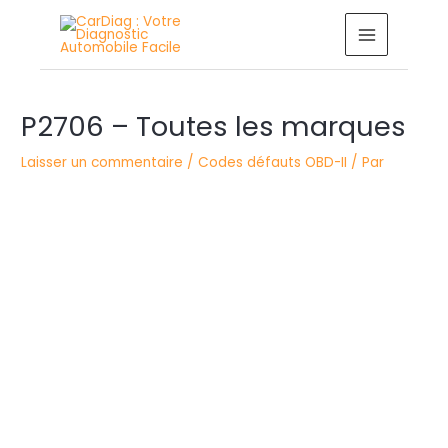
Aller
MAIN
au
MENU
contenu
Navigation
des
P2706 – Toutes les marques
articles
Laisser un commentaire
/
Codes défauts OBD-II
/ Par