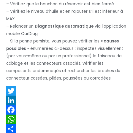
– Vérifiez que le bouchon du réservoir est bien fermé
– Vérifiez le niveau d’huile et en rajouter s’il est inférieur à
MAX
– Relancer un
Diagnostique automatique
via l’application
mobile CarDiag
– Si la panne persiste, vous pouvez vérifier les
« causes
possibles »
énumérées ci-dessus : inspectez visuellement
(par vous-même ou par un professionnel) le faisceau de
câblage et les connecteurs associés, vérifier les
composants endommagés et rechercher les broches du
connecteur cassées, pliées, poussées ou corrodées.
T
w
L
i
i
F
t
n
a
W