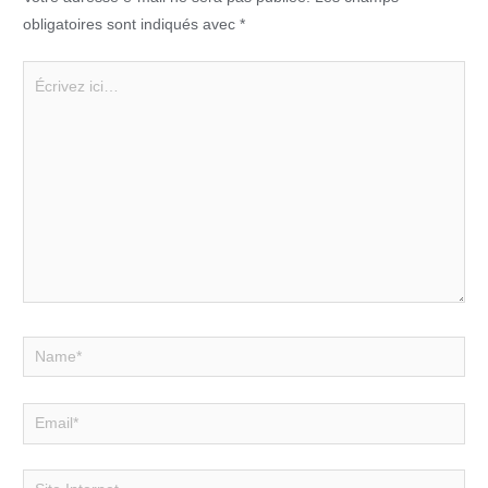
o
p
obligatoires sont indiqués avec
*
k
Écrivez
ici…
Name*
Email*
Site