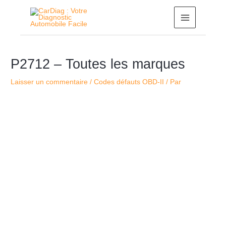
Aller
MAIN
au
MENU
contenu
Navigation
P2712 – Toutes les marques
des
articles
Laisser un commentaire
/
Codes défauts OBD-II
/ Par