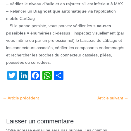
– Vérifiez le niveau d’huile et en rajouter s’il est inférieur à MAX
– Relancer un
Diagnostique automatique
via l’application
mobile CarDiag
– Si la panne persiste, vous pouvez vérifier les
« causes
possibles »
énumérées ci-dessus : inspectez visuellement (par
vous-même ou par un professionnel) le faisceau de câblage et
les connecteurs associés, vérifier les composants endommagés
et rechercher les broches du connecteur cassées, pliées,
poussées ou corrodées.
T
Li
F
W
P
wi
n
a
h
ar
tt
k
c
at
ta
←
Article précédent
Article suivant
→
er
e
e
s
g
dI
b
A
er
n
o
p
Laisser un commentaire
Votre adresse e-mail ne sera pas publiée.
Les champs