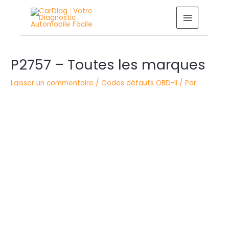
Aller
MAIN
au
MENU
contenu
Navigation
P2757 – Toutes les marques
des
articles
Laisser un commentaire
/
Codes défauts OBD-II
/ Par