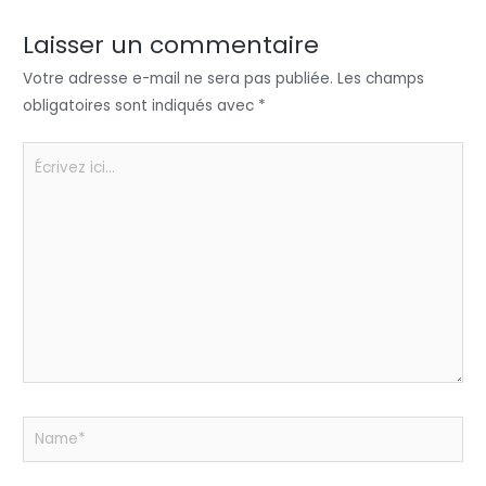
dI
b
A
g
n
o
p
er
Laisser un commentaire
o
p
Votre adresse e-mail ne sera pas publiée.
Les champs
k
obligatoires sont indiqués avec
*
Écrivez
ici…
Name*