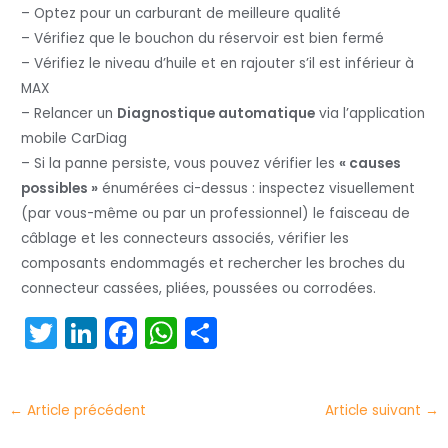
– Optez pour un carburant de meilleure qualité
– Vérifiez que le bouchon du réservoir est bien fermé
– Vérifiez le niveau d’huile et en rajouter s’il est inférieur à
MAX
– Relancer un
Diagnostique automatique
via l’application
mobile CarDiag
– Si la panne persiste, vous pouvez vérifier les
« causes
possibles »
énumérées ci-dessus : inspectez visuellement
(par vous-même ou par un professionnel) le faisceau de
câblage et les connecteurs associés, vérifier les
composants endommagés et rechercher les broches du
connecteur cassées, pliées, poussées ou corrodées.
T
Li
F
W
P
w
n
a
h
ar
itt
k
c
a
t
←
Article précédent
Article suivant
→
er
e
e
ts
a