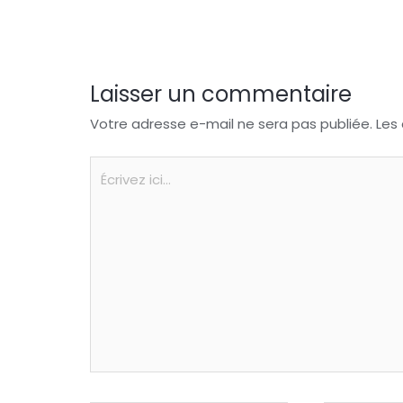
o
p
k
Laisser un commentaire
Votre adresse e-mail ne sera pas publiée.
Les
Écrivez
ici…