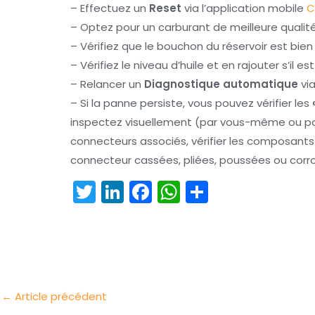
– Effectuez un
Reset
via l’application mobile
C
– Optez pour un carburant de meilleure qualit
– Vérifiez que le bouchon du réservoir est bie
– Vérifiez le niveau d’huile et en rajouter s’il es
– Relancer un
Diagnostique automatique
via
– Si la panne persiste, vous pouvez vérifier les
inspectez visuellement (par vous-même ou par
connecteurs associés, vérifier les composan
connecteur cassées, pliées, poussées ou corr
T
Li
F
W
P
w
n
a
h
ar
itt
k
c
a
t
er
e
e
ts
a
dI
b
A
g
n
o
p
er
←
Article précédent