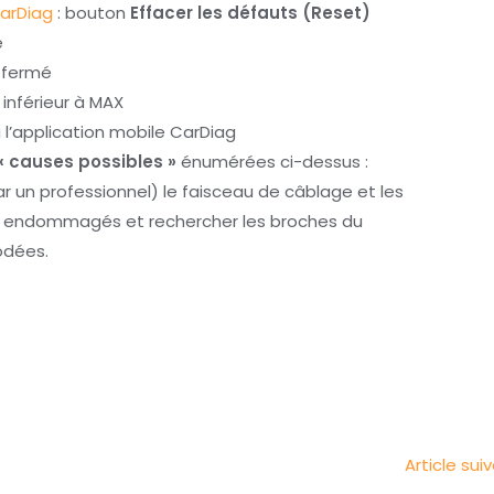
arDiag
: bouton
Effacer les défauts (Reset)
é
n fermé
t inférieur à MAX
 l’application mobile CarDiag
« causes possibles »
énumérées ci-dessus :
 un professionnel) le faisceau de câblage et les
ts endommagés et rechercher les broches du
odées.
Article sui