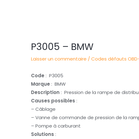
Navigation
des
articles
P3005 – BMW
Laisser un commentaire
/
Codes défauts OBD-
Code
: P3005
Marque
: BMW
Description
: Pression de la rampe de distri
Causes possibles
:
– Câblage
– Vanne de commande de pression de la rampe
– Pompe à carburant
Solutions
: