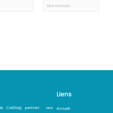
Site
Internet
Liens
bile CarDiag permet aux
Accueil