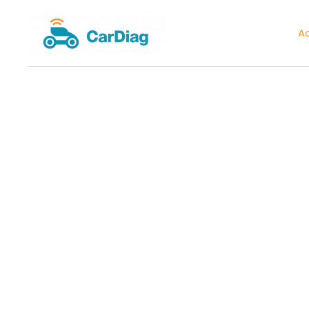
Aller
au
Ac
contenu