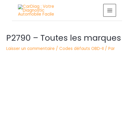
Aller
MAIN
au
MENU
contenu
Navigation
P2790 – Toutes les marques
des
articles
Laisser un commentaire
/
Codes défauts OBD-II
/ Par