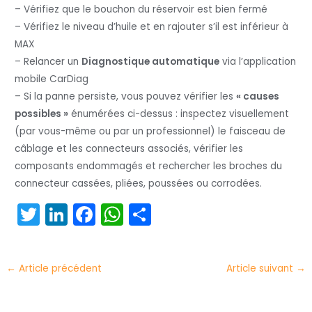
– Vérifiez que le bouchon du réservoir est bien fermé
– Vérifiez le niveau d’huile et en rajouter s’il est inférieur à
MAX
– Relancer un
Diagnostique automatique
via l’application
mobile CarDiag
– Si la panne persiste, vous pouvez vérifier les
« causes
possibles »
énumérées ci-dessus : inspectez visuellement
(par vous-même ou par un professionnel) le faisceau de
câblage et les connecteurs associés, vérifier les
composants endommagés et rechercher les broches du
connecteur cassées, pliées, poussées ou corrodées.
T
Li
F
W
P
w
n
a
h
ar
itt
k
c
a
t
←
Article précédent
Article suivant
→
er
e
e
ts
a
dI
b
A
g