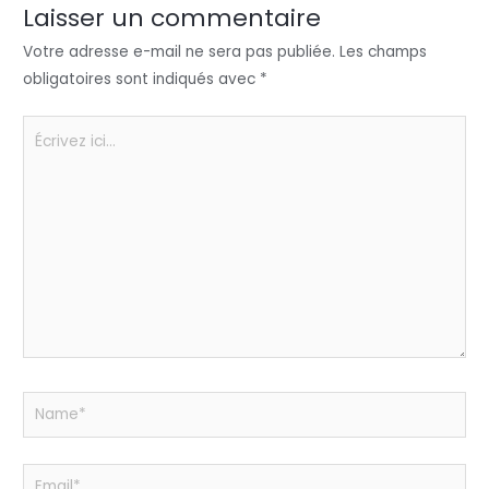
n
o
p
er
Laisser un commentaire
o
p
Votre adresse e-mail ne sera pas publiée.
Les champs
k
obligatoires sont indiqués avec
*
Écrivez
ici…
Name*
Email*