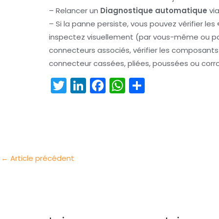
– Relancer un
Diagnostique automatique
via
– Si la panne persiste, vous pouvez vérifier les
inspectez visuellement (par vous-même ou par
connecteurs associés, vérifier les composan
connecteur cassées, pliées, poussées ou corr
T
Li
F
W
P
w
n
a
h
ar
itt
k
c
a
t
er
e
e
ts
a
dI
b
A
g
n
o
p
er
←
Article précédent
o
p
k