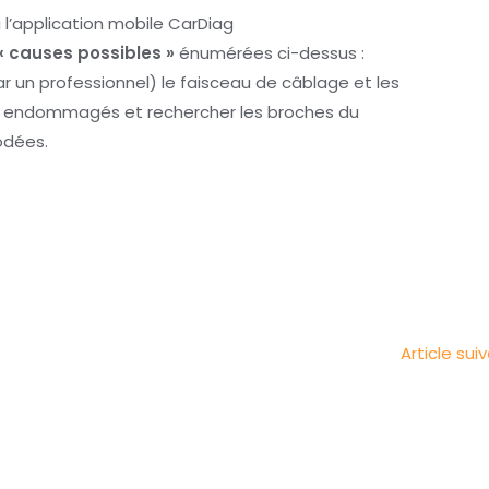
 l’application mobile CarDiag
« causes possibles »
énumérées ci-dessus :
 un professionnel) le faisceau de câblage et les
ts endommagés et rechercher les broches du
odées.
Article sui