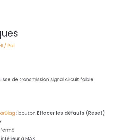
ques
II
/ Par
se de transmission signal circuit faible
arDiag
: bouton
Effacer les défauts (Reset)
é
n fermé
t inférieur à MAX