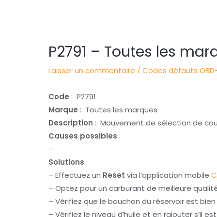
Navigation
des
articles
P2791 – Toutes les mar
Laisser un commentaire
/
Codes défauts OBD-
Code
: P2791
Marque
: Toutes les marques
Description
: Mouvement de sélection de coulis
Causes possibles
:
–
Solutions
:
– Effectuez un
Reset
via l’application mobile
C
– Optez pour un carburant de meilleure qualit
– Vérifiez que le bouchon du réservoir est bie
– Vérifiez le niveau d’huile et en rajouter s’il es