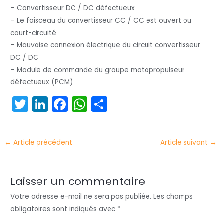
– Convertisseur DC / DC défectueux
– Le faisceau du convertisseur CC / CC est ouvert ou
court-circuité
– Mauvaise connexion électrique du circuit convertisseur
DC / DC
– Module de commande du groupe motopropulseur
défectueux (PCM)
T
Li
F
W
P
w
n
a
h
ar
itt
k
c
a
t
←
Article précédent
Article suivant
→
er
e
e
ts
a
dI
b
A
g
n
o
p
er
Laisser un commentaire
o
p
Votre adresse e-mail ne sera pas publiée.
Les champs
k
obligatoires sont indiqués avec
*