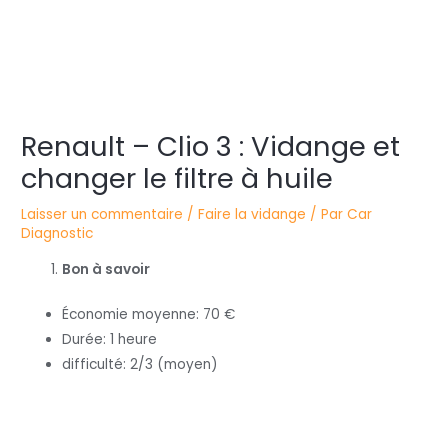
Navigation
Renault – Clio 3 : Vidange et
des
changer le filtre à huile
articles
Laisser un commentaire
/
Faire la vidange
/ Par
Car
Diagnostic
Bon à savoir
Économie moyenne: 70 €
Durée: 1 heure
difficulté: 2/3 (moyen)