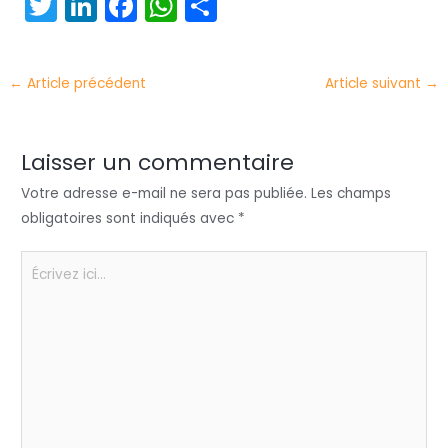
T
Li
F
W
P
w
n
a
h
ar
itt
k
c
a
t
←
Article précédent
Article suivant
→
er
e
e
ts
a
dI
b
A
g
n
o
p
er
Laisser un commentaire
o
p
Votre adresse e-mail ne sera pas publiée.
Les champs
k
obligatoires sont indiqués avec
*
Écrivez
ici…