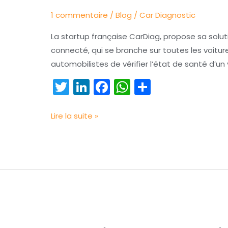
la
1 commentaire
/
Blog
/
Car Diagnostic
transparence
entre
La startup française CarDiag, propose sa sol
acheteurs
connecté, qui se branche sur toutes les voitur
et
automobilistes de vérifier l’état de santé d’u
vendeurs
T
Li
F
W
P
de
w
n
a
h
ar
véhicules
itt
k
c
a
t
d’occasion
Lire la suite »
er
e
e
ts
a
dI
b
A
g
n
o
p
er
o
p
k
CarDiag,