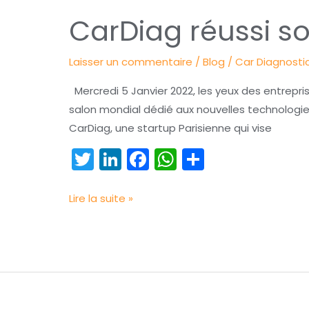
CarDiag
CarDiag réussi s
réussi
son
Laisser un commentaire
/
Blog
/
Car Diagnosti
Show
au
Mercredi 5 Janvier 2022, les yeux des entrepri
CES
salon mondial dédié aux nouvelles technologie
CarDiag, une startup Parisienne qui vise
T
Li
F
W
P
w
n
a
h
ar
itt
k
c
a
t
Lire la suite »
er
e
e
ts
a
dI
b
A
g
n
o
p
er
o
p