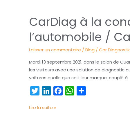
k
CarDiag
CarDiag à la con
à
la
l’automobile / 
conquête
des
Laisser un commentaire
/
Blog
/
Car Diagnosti
géants
chinois
Mardi 13 septembre 2021, dans le salon de Gua
de
les visiteurs avec une solution de diagnostic a
l’automobile
voitures quelle que soit leur marque, couplé à
/
T
Li
F
W
P
CarDiag
w
n
a
h
ar
récompensée
en
itt
k
c
a
t
Lire la suite »
Chine
er
e
e
ts
a
dI
b
A
g