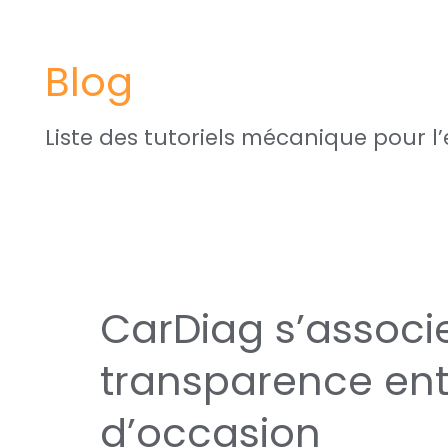
Pagination
d’article
Blog
Liste des tutoriels mécanique pour l’
CarDiag
CarDiag s’associe
s’associe
avec
transparence ent
Autorigin
pour
d’occasion
améliorer