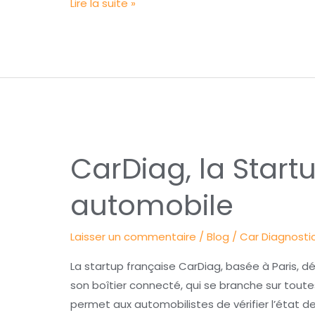
itt
k
c
a
t
Lire la suite »
er
e
e
ts
a
dI
b
A
g
n
o
p
er
o
p
k
CarDiag,
CarDiag, la Start
la
Startup
automobile
qui
démocratise
Laisser un commentaire
/
Blog
/
Car Diagnosti
le
diagnostic
La startup française CarDiag, basée à Paris,
automobile
son boîtier connecté, qui se branche sur toute
permet aux automobilistes de vérifier l’état d