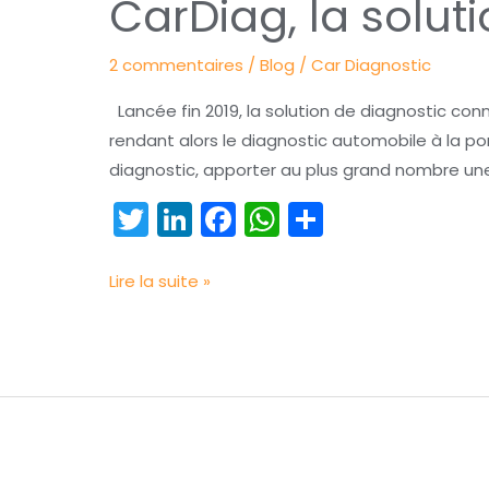
CarDiag, la solut
la
solution
2 commentaires
/
Blog
/
Car Diagnostic
qui
rend
Lancée fin 2019, la solution de diagnostic conne
votre
rendant alors le diagnostic automobile à la 
voiture
diagnostic, apporter au plus grand nombre un
connectée
T
Li
F
W
P
w
n
a
h
ar
itt
k
c
a
t
Lire la suite »
er
e
e
ts
a
dI
b
A
g
n
o
p
er
o
p
k