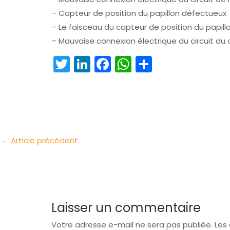
– Capteur de position du papillon défectueux
– Le faisceau du capteur de position du papill
– Mauvaise connexion électrique du circuit du 
T
Li
F
W
P
w
n
a
h
ar
itt
k
c
a
t
er
e
e
ts
a
dI
b
A
g
n
o
p
er
←
Article précédent
o
p
k
Laisser un commentaire
Votre adresse e-mail ne sera pas publiée.
Les