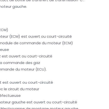
 moteur gauche.
(ECM)
ur (ECM) est ouvert ou court-circuité
 du module de commande du moteur (ECM)
ueuse
est ouvert ou court-circuité
e la commande des gaz
ommande du moteur (ECU).
t est ouvert ou court-circuité
c le circuit du moteur
défectueuse
oteur gauche est ouvert ou court-circuité
e l’électrovanne de montage moteur gauche