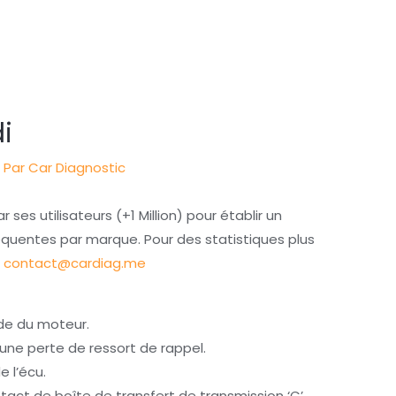
i
 Par
Car Diagnostic
 ses utilisateurs (+1 Million) pour établir un
réquentes par marque. Pour des statistiques plus
:
contact@cardiag.me
e du moteur.
une perte de ressort de rappel.
 l’écu.
tact de boîte de transfert de transmission ‘C’.