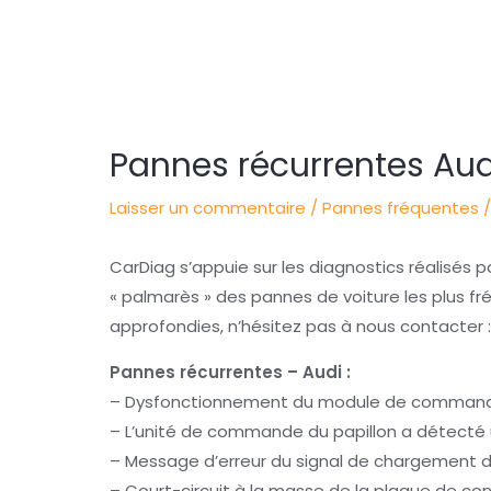
Navigation
des
articles
Pannes récurrentes Aud
Laisser un commentaire
/
Pannes fréquentes
/
CarDiag s’appuie sur les diagnostics réalisés par
« palmarès » des pannes de voiture les plus f
approfondies, n’hésitez pas à nous contacter 
Pannes récurrentes – Audi :
– Dysfonctionnement du module de command
– L’unité de commande du papillon a détecté 
– Message d’erreur du signal de chargement de
– Court-circuit à la masse de la plaque de con